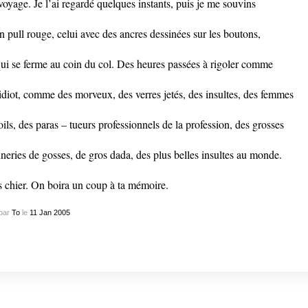
voyage. Je l’ai regardé quelques instants, puis je me souvins
n pull rouge, celui avec des ancres dessinées sur les boutons,
qui se ferme au coin du col. Des heures passées à rigoler comme
idiot, comme des morveux, des verres jetés, des insultes, des femmes
oils, des paras – tueurs professionnels de la profession, des grosses
neries de gosses, de gros dada, des plus belles insultes au monde.
s chier. On boira un coup à ta mémoire.
par
To
le
11
Jan
2005