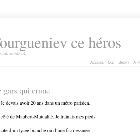
ourgueniev ce héros
ionnel, molletonné…
Accueil
Old
Short
A p
 gars qui crane
 Je devais avoir 20 ans dans un métro parisien.
côté de Maubert-Mutualité. Je traînais mes pieds
côté d’un lycée branché ou d’une fac dessinée