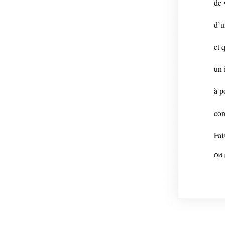
de 
d’u
et 
un 
à p
con
Fai
Old