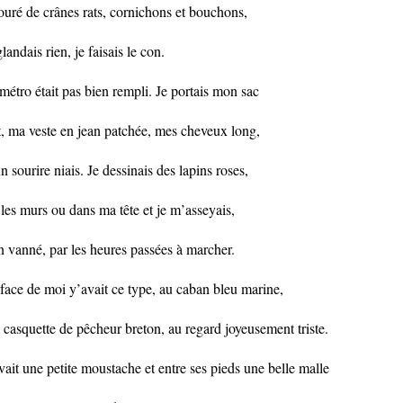
ouré de crânes rats, cornichons et bouchons,
glandais rien, je faisais le con.
métro était pas bien rempli. Je portais mon sac
t, ma veste en jean patchée, mes cheveux long,
un sourire niais. Je dessinais des lapins roses,
 les murs ou dans ma tête et je m’asseyais,
n vanné, par les heures passées à marcher.
face de moi y’avait ce type, au caban bleu marine,
a casquette de pêcheur breton, au regard joyeusement triste.
avait une petite moustache et entre ses pieds une belle malle