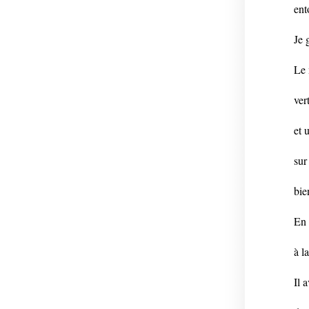
ent
Je 
Le 
ver
et 
sur
bie
En 
à l
Il 