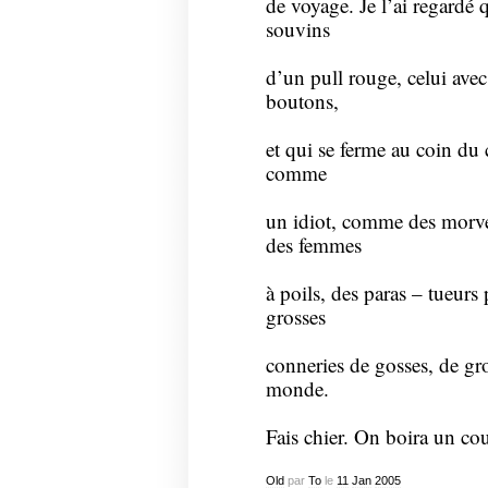
de voyage. Je l’ai regardé 
souvins
d’un pull rouge, celui avec
boutons,
et qui se ferme au coin du 
comme
un idiot, comme des morveux
des femmes
à poils, des paras – tueurs 
grosses
conneries de gosses, de gro
monde.
Fais chier. On boira un co
Old
par
To
le
11
Jan
2005