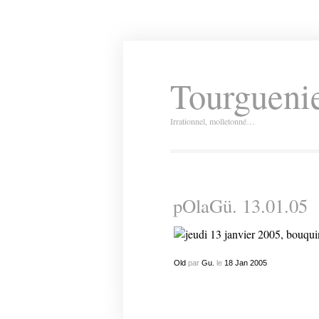
Tourguenie
Irrationnel, molletonné…
pOlaGü. 13.01.05
Old
par
Gu.
le
18
Jan
2005