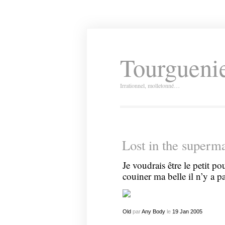
Tourguenie
Irrationnel, molletonné…
Lost in the superm
Je voudrais être le petit pou
couiner ma belle il n’y a p
Old
par
Any Body
le
19
Jan
2005