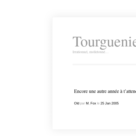
Tourguenie
Irrationnel, molletonné…
Encore une autre année à t’atten
Old
par
M. Fox
le
25
Jan
2005