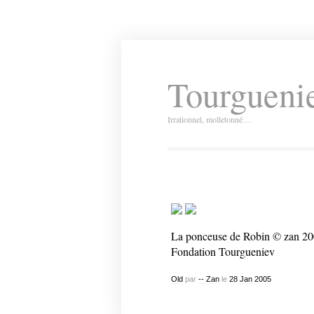
Tourguenie
Irrationnel, molletonné…
La ponceuse de Robin © zan 200
Fondation Tourgueniev
Old
par
-- Zan
le
28
Jan
2005