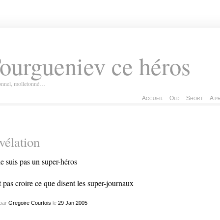
ourgueniev ce héros
ionnel, molletonné…
Accueil
Old
Short
A p
vélation
ne suis pas un super-héros
t pas croire ce que disent les super-journaux
par
Gregoire Courtois
le
29
Jan
2005