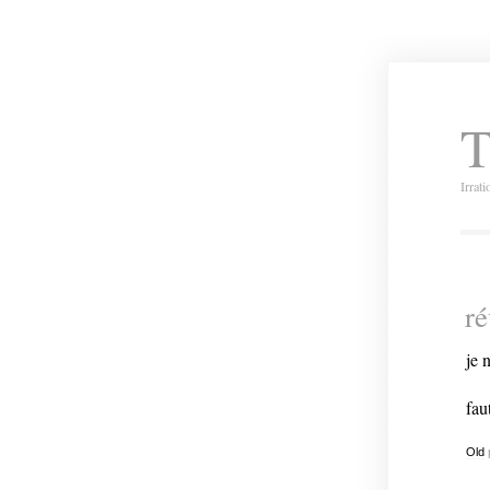
T
Irrat
ré
je 
fau
Old