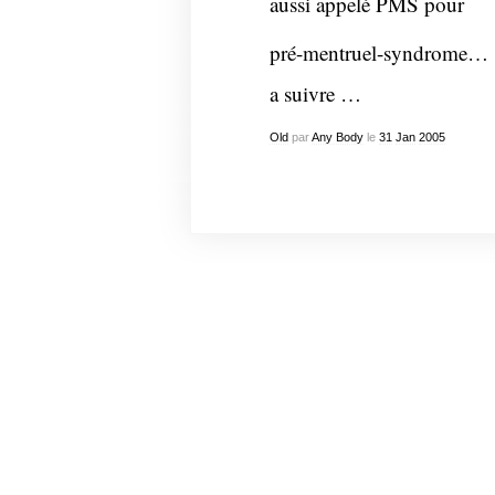
aussi appelé PMS pour
pré-mentruel-syndrome…
a suivre …
Old
par
Any Body
le
31
Jan
2005