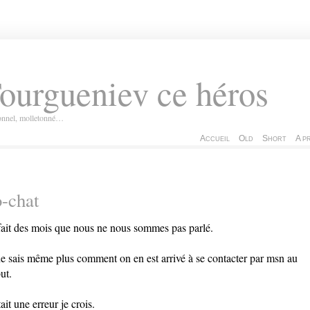
ourgueniev ce héros
ionnel, molletonné…
Accueil
Old
Short
A p
-chat
fait des mois que nous ne nous sommes pas parlé.
ne sais même plus comment on en est arrivé à se contacter par msn au
ut.
tait une erreur je crois.