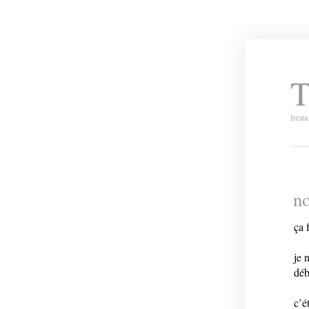
T
Irrat
no
ça 
je 
déb
c’é