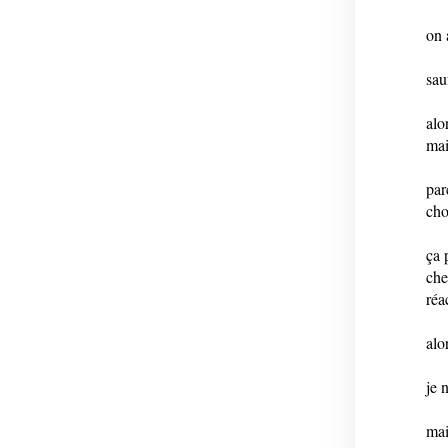
on 
sau
alo
mai
par
cho
ça 
che
réa
alo
je 
mai