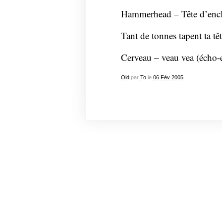
Hammerhead – Tête d’enc
Tant de tonnes tapent ta têt
Cerveau – veau vea (écho-
Old
par
To
le
06
Fév
2005