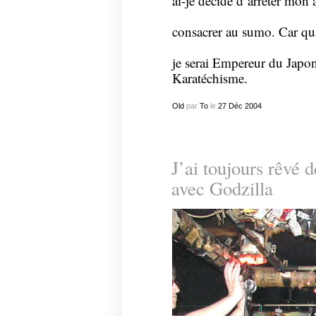
ai-je décidé d’arrêter mon
consacrer au sumo. Car qua
je serai Empereur du Japon 
Karatéchisme.
Old
par
To
le
27
Déc
2004
J’ai toujours rêvé d
avec Godzilla