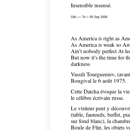
Insensible insensé.
Old
par
To
le
05
Sep
2006
As America is right as Am
As America is weak so Ame
Ain’t nobody perfect At le
But now it’s the time for t
darkness
Vassili Tourgueniev, (avan
Bougival le 6 août 1975.
Cette Datcha évoque la vie
le célèbre écrivain russe.
Le visiteur peut y découvr
(table, fauteuils, buffet, p
sur fond blanc), la chambre
Boule de Flip, les objets vo