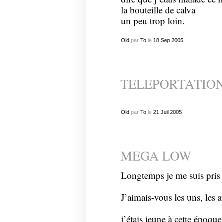
la bouteille de calva
un peu trop loin.
Old
par
To
le
18
Sep
2005
TELEPORTATION
Old
par
To
le
21
Juil
2005
MEGA LOW
Longtemps je me suis pris 
J’aimais-vous les uns, les a
j’étais jeune à cette époque