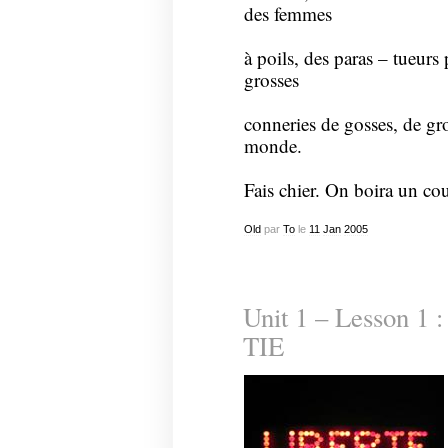
des femmes
à poils, des paras – tueurs 
grosses
conneries de gosses, de gro
monde.
Fais chier. On boira un co
Old
par
To
le
11
Jan
2005
Unit 1 – Lesson 
TIE