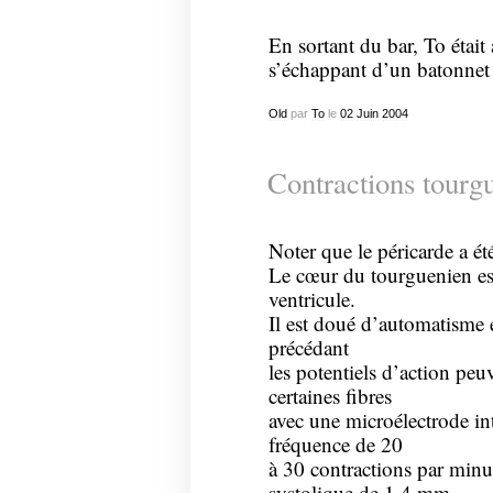
En sortant du bar, To était
s’échappant d’un batonnet
Old
par
To
le
02
Juin
2004
Contractions tourg
Noter que le péricarde a ét
Le cœur du tourguenien est
ventricule.
Il est doué d’automatisme 
précédant
les potentiels d’action peu
certaines fibres
avec une microélectrode intr
fréquence de 20
à 30 contractions par minu
systolique de 1,4 mm