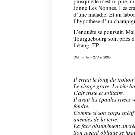
puisqu’elle n’est ni pire, ni
Jonne Les Nonnes. Les crap
d’une maladie. Et un labor
l’hypothèse d’un champi
L’enquête se poursuit. Mais 
Tourguebourg sont priés de
l’étang. TP
Old
par
To
le
27
Avr
2005
Il errait le long du trottoi
Le visage grave. La tête ba
L’air triste et solitaire.
Il avait les épaules rivées v
fondre.
Comme si son corps chétif c
anémiés de la terre.
La face obstinément ancré
Son regard oblique se fixa