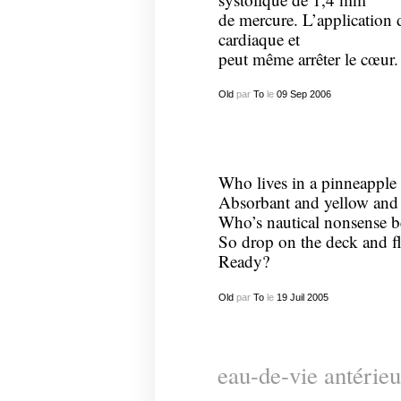
de mercure. L’application d
cardiaque et
peut même arrêter le cœur.
Old
par
To
le
09
Sep
2006
Who lives in a pinneapple 
Absorbant and yellow and 
Who’s nautical nonsense 
So drop on the deck and flo
Ready?
Old
par
To
le
19
Juil
2005
eau-de-vie antérieu