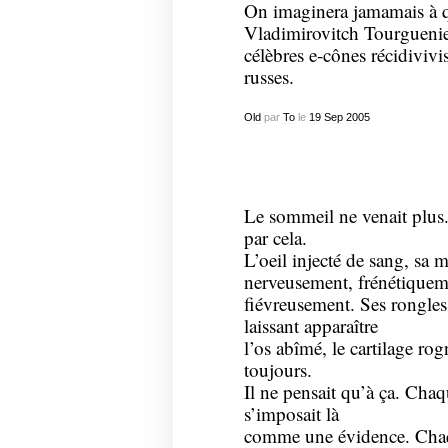
On imaginera jamamais à qu
Vladimirovitch Tourgueni
célèbres e-cônes récidivivis
russes.
Old
par
To
le
19
Sep
2005
Le sommeil ne venait plus. 
par cela.
L’oeil injecté de sang, sa 
nerveusement, frénétiquem
fiévreusement. Ses rongles 
laissant apparaître
l’os abîmé, le cartilage rog
toujours.
Il ne pensait qu’à ça. Chaqu
s’imposait là
comme une évidence. Chaqu