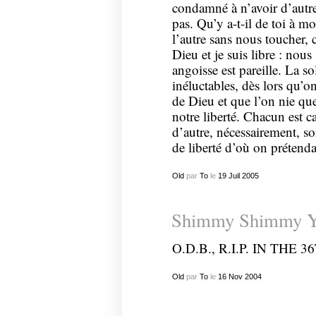
condamné à n’avoir d’autre
pas. Qu’y a-t-il de toi à m
l’autre sans nous toucher,
Dieu et je suis libre : nou
angoisse est pareille. La s
inéluctables, dès lors qu’o
de Dieu et que l’on nie qu
notre liberté. Chacun est c
d’autre, nécessairement, so
de liberté d’où on prétendai
Old
par
To
le
19
Juil
2005
Shimmy Shimmy 
O.D.B., R.I.P. IN TH
Old
par
To
le
16
Nov
2004