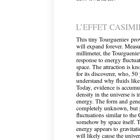
L’EFFET CASIMI
This tiny Tourgueniev
prov
will expand forever. Measur
millimeter, the Tourgueni
response to energy fluctu
space. The attraction is k
for its
discoverer
, who, 50 
understand why fluids lik
Today,
evidence is accumu
density in the
universe
is 
energy
. The form and gene
completely unknown, but p
fluctuations
similar to the
somehow by
space itself
. 
energy
appears to gravitati
will likely cause the unive