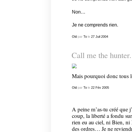
Non…
Je ne comprends rien.
Old
par
To
le
27
Juil
2004
Call me the hunte
Mais pourquoi donc tous le
Old
par
To
le
22
Fév
2005
A peine m’as-tu créé que j
coup, la liberté a fondu su
rien eu au ciel, ni Bien, 
des ordres… Je ne reviendrai