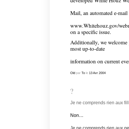
developed White Houz W
Mail, an automated e-mail 
www.Whitehouz.gov/webm
on a specific issue.
Additionally, we welcome y
most up-to-date
information on current even
Old
par
To
le
13
Avr
2004
?
Je ne comprends rien aux
fil
Non…
Je ne comprends rien aux ge