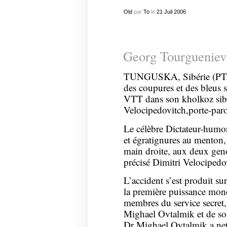
Old
par
To
le
21
Juil
2006
Georg Tourgueniev 
TUNGUSKA, Sibérie (PTAS)
des coupures et des bleus 
VTT dans son kholkoz sibé
Velocipedovitch,porte-paro
Le célèbre Dictateur-humor
et égratignures au menton, 
main droite, aux deux geno
précisé Dimitri Velocipedo
L’accident s’est produit su
la première puissance mondi
membres du service secret
Mighael Ovtalmik et de son
Dr Mighael Ovtalmik a netto