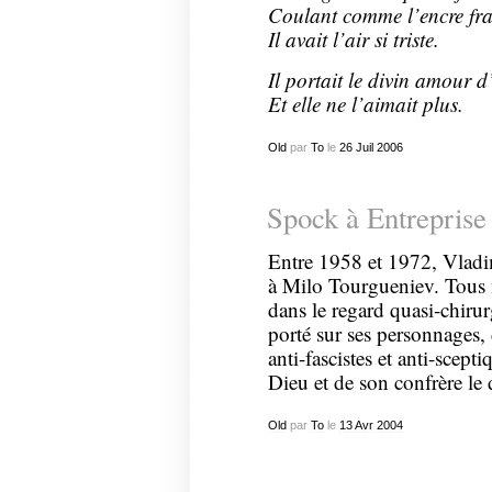
Coulant comme l’encre fraî
Il avait l’air si triste.
Il portait le divin amour 
Et elle ne l’aimait plus.
Old
par
To
le
26
Juil
2006
Spock à Entreprise
Entre 1958 et 1972, Vladi
à Milo Tourgueniev. Tous 
dans le regard quasi-chirurg
porté sur ses personnages, 
anti-fascistes et anti-scep
Dieu et de son confrère le
Old
par
To
le
13
Avr
2004