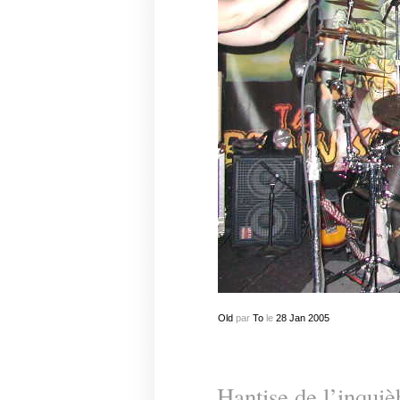
Old
par
To
le
28
Jan
2005
Hantise de l’inquiè