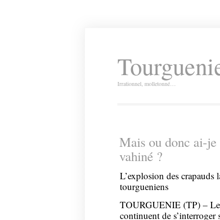
Tourguenie
Irrationnel, molletonné…
Mais ou donc ai-je
vahiné ?
L’explosion des crapauds la
tourgueniens
TOURGUENIE (TP) – Les s
continuent de s’interroger