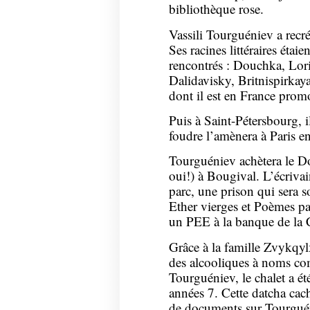
bibliothèque rose.
Vassili Tourguéniev a recré
Ses racines littéraires étaie
rencontrés : Douchka, Lori
Dalidavisky, Britnispirkay
dont il est en France prom
Puis à Saint-Pétersbourg, il
foudre l’amènera à Paris e
Tourguéniev achètera le 
oui!) à Bougival. L’écrivain
parc, une prison qui sera s
Ether vierges et Poèmes pa
un PEE à la banque de la C
Grâce à la famille Zvykqy
des alcooliques à noms c
Tourguéniev, le chalet a é
années 7. Cette datcha cach
de documents sur Tourguén