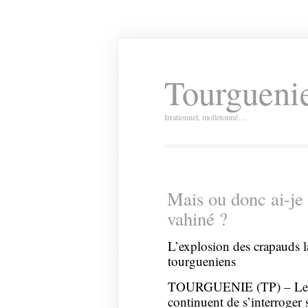
Tourguenie
Irrationnel, molletonné…
Mais ou donc ai-je
vahiné ?
L’explosion des crapauds la
tourgueniens
TOURGUENIE (TP) – Les s
continuent de s’interroger