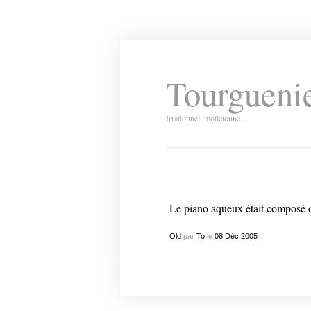
Tourguenie
Irrationnel, molletonné…
Le piano aqueux était composé 
Old
par
To
le
08
Déc
2005