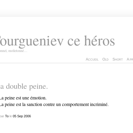
ourgueniev ce héros
ionnel, molletonné…
Accueil
Old
Short
A p
 double peine.
La peine est une émotion.
La peine est la sanction contre un comportement incriminé.
par
To
le
05
Sep
2006