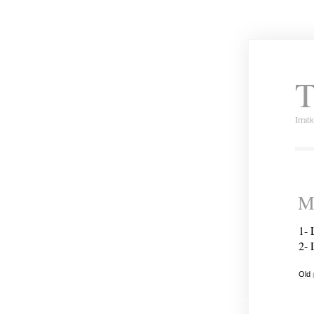
T
Irrat
Ma
1- 
2- 
Old