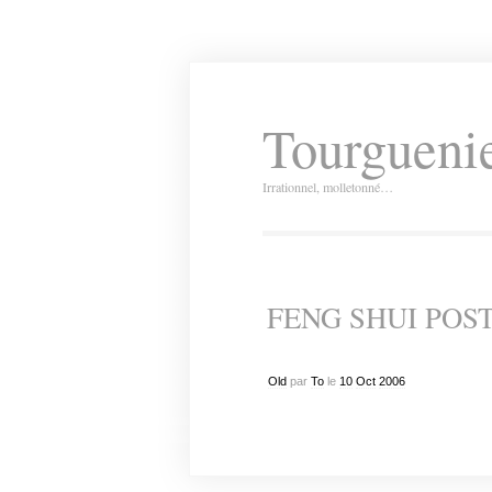
Tourguenie
Irrationnel, molletonné…
FENG SHUI POS
Old
par
To
le
10
Oct
2006