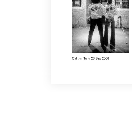
Old
par
To
le
28
Sep
2006