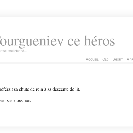
ourgueniev ce héros
ionnel, molletonné…
Accueil
Old
Short
A p
préférait sa chute de rein à sa descente de lit.
par
To
le
06
Jan
2006