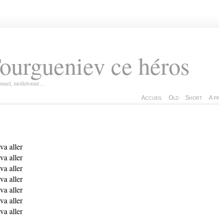
ourgueniev ce héros
ionnel, molletonné…
Accueil
Old
Short
A p
va aller
va aller
va aller
va aller
va aller
va aller
va aller