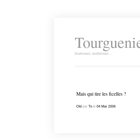
Tourguenie
Irrationnel, molletonné…
Mais qui tire les ficelles ?
Old
par
To
le
04
Mar
2006