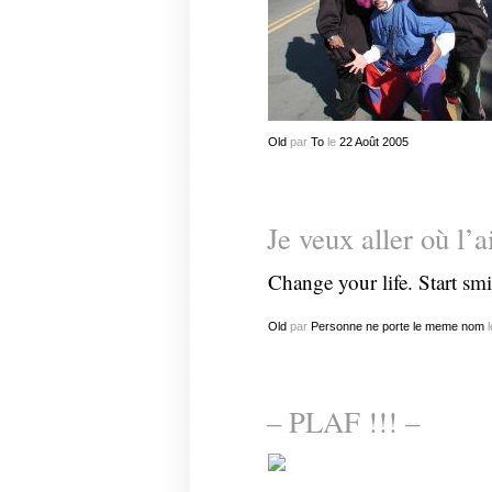
Old
par
To
le
22
Août
2005
Je veux aller où l’a
Change your life. Start
smi
Old
par
Personne ne porte le meme nom
l
– PLAF !!! –