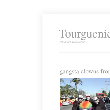
Tourguenie
Irrationnel, molletonné…
gangsta clowns fro