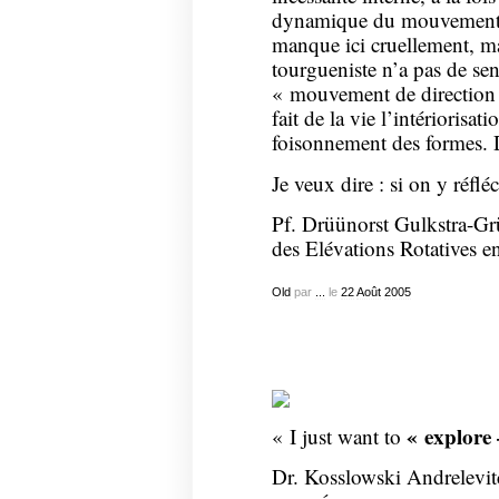
dynamique du mouvement.
manque ici cruellement, mais
tourgueniste n’a pas de sen
« mouvement de direction »
fait de la vie l’intériorisati
foisonnement des formes. D’a
Je veux dire : si on y réfl
Pf. Drüünorst Gulkstra-Grü
des Elévations Rotatives 
Old
par
...
le
22
Août
2005
« explor
« I just want to
Dr. Kosslowski Andrelevitch