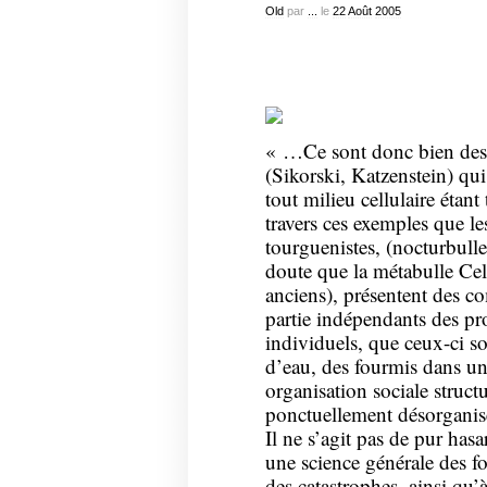
Old
par
...
le
22
Août
2005
« …Ce sont donc bien des «
(Sikorski, Katzenstein) qu
tout milieu cellulaire étant
travers ces exemples que l
tourguenistes, (nocturbulle
doute que la métabulle Cel
anciens), présentent des 
partie indépendants des pro
individuels, que ceux-ci so
d’eau, des fourmis dans un
organisation sociale struct
ponctuellement désorganisé
Il ne s’agit pas de pur hasar
une science générale des fo
des catastrophes, ainsi qu’