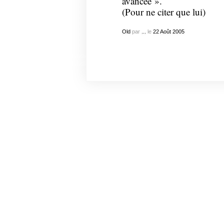
avancée ».
(Pour ne citer que lui)
Old
par
...
le
22
Août
2005