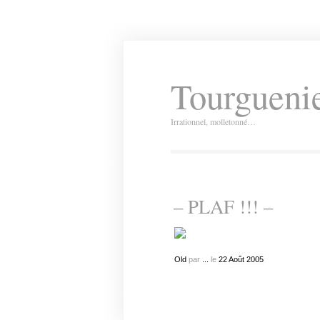
Tourguenie
Irrationnel, molletonné…
– PLAF !!! –
Old
par
...
le
22
Août
2005