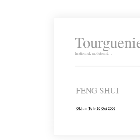
Tourguenie
Irrationnel, molletonné…
FENG SHUI
Old
par
To
le
10
Oct
2006