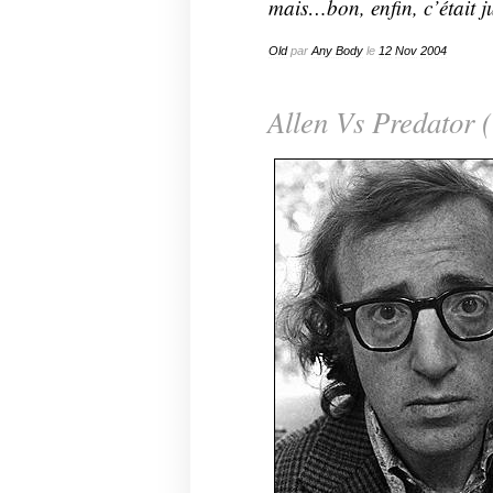
mais…bon, enfin, c’était j
Old
par
Any Body
le
12
Nov
2004
Allen Vs Predator