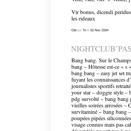
Vir bonus, dicendi peridus 
les rideaux
Old
par
To
le
02
Nov
2004
NIGHTCLUB’PAS
Bang bang. Sur le Champs
bang – Hôtesse est-ce « s
bang bang – easy jet set t
fuyant les connaissances 
journalistes sportifs retra
your star – doggie style –
pdg survolté – bang bang p
vieilles soirées arrosées –
survitaminé – bang bang – 
poupées pipées siliconnées
visage connus mais pas cal
désespérée ne sait pas à q