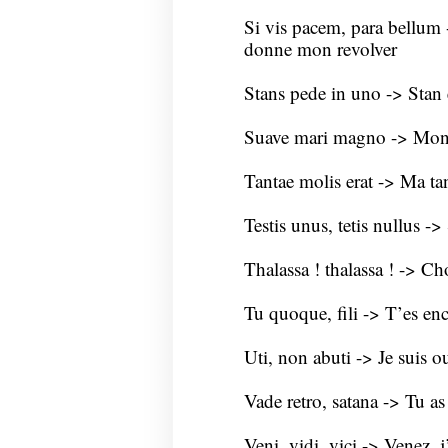
Si vis pacem, para bellum -
donne mon revolver
Stans pede in uno -> Stan 
Suave mari magno -> Mon 
Tantae molis erat -> Ma ta
Testis unus, tetis nullus -> S
Thalassa ! thalassa ! -> Ch
Tu quoque, fili -> T’es ence
Uti, non abuti -> Je suis ou
Vade retro, satana -> Tu as 
Veni, vidi, vici -> Venez, j’