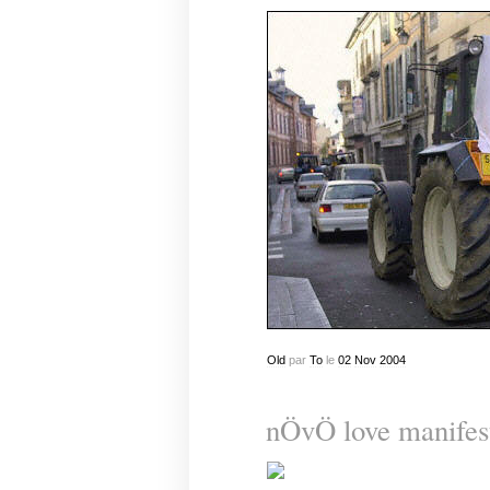
Old
par
To
le
02
Nov
2004
nÖvÖ love manifes