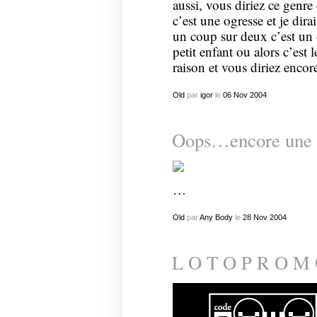
aussi, vous diriez ce genre
c’est une ogresse et je dirai
un coup sur deux c’est un 
petit enfant ou alors c’est 
raison et vous diriez encor
Old
par
igor
le
06
Nov
2004
Oops…encore une 
…
Old
par
Any Body
le
28
Nov
2004
L O T O P R O M