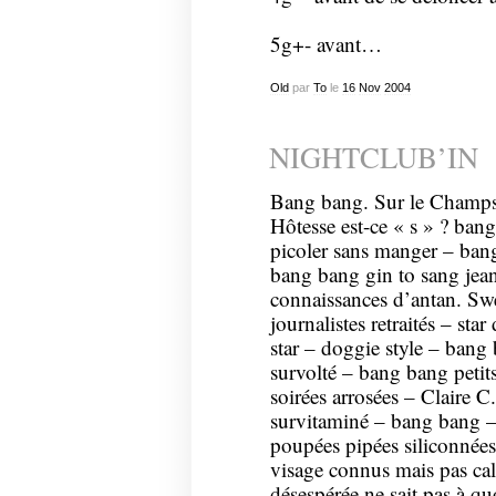
5g+- avant…
Old
par
To
le
16
Nov
2004
NIGHTCLUB’IN
Bang bang. Sur le Champ
Hôtesse est-ce « s » ? ba
picoler sans manger – bang 
bang bang gin to sang jea
connaissances d’antan. S
journalistes retraités – s
star – doggie style – bang
survolté – bang bang petits
soirées arrosées – Claire 
survitaminé – bang bang – 
poupées pipées siliconnées
visage connus mais pas cal
désespérée ne sait pas à q