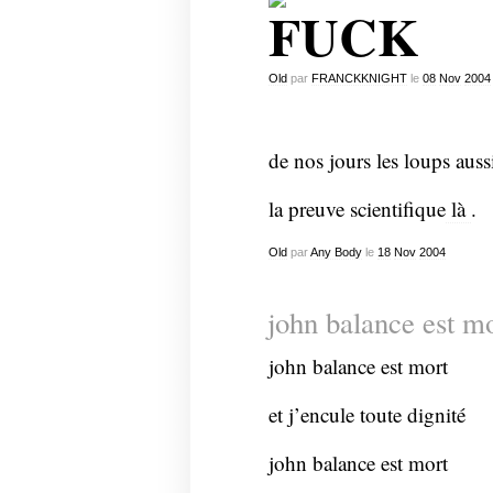
FUCK
Old
par
FRANCKKNIGHT
le
08
Nov
2004
de nos jours les loups aus
la preuve scientifique
là
.
Old
par
Any Body
le
18
Nov
2004
john balance est m
john balance est mort
et j’encule toute dignité
john balance est mort