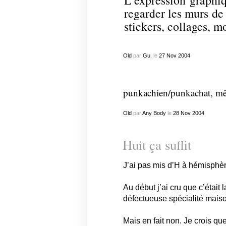
L’expression graphiq
regarder les murs de
stickers, collages, 
Old
par
Gu.
le
27
Nov
2004
punkachien/punkachat, m
Old
par
Any Body
le
28
Nov
2004
Huit ça suffit
J’ai pas mis d’H à hémisphèr
Au début j’ai cru que c’était l
défectueuse spécialité maiso
Mais en fait non. Je crois qu