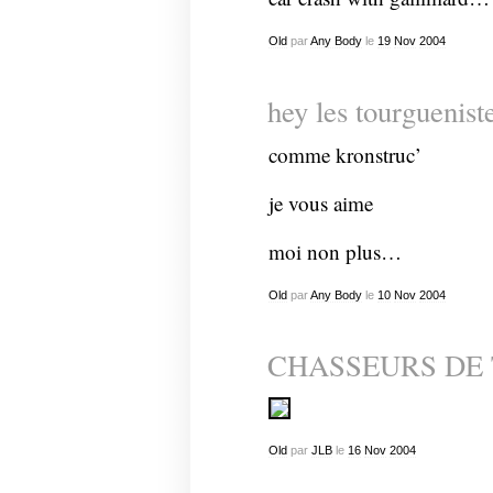
Old
par
Any Body
le
19
Nov
2004
hey les tourguenist
comme kronstruc’
je vous aime
moi non plus…
Old
par
Any Body
le
10
Nov
2004
CHASSEURS DE
Old
par
JLB
le
16
Nov
2004