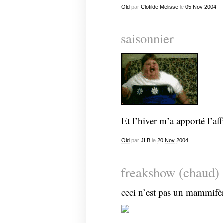
Old
par
Clotilde Melisse
le
05
Nov
2004
saisonnier
Et l’hiver m’a apporté l’affr
Old
par
JLB
le
20
Nov
2004
freakshow (chaud)
ceci n’est pas un mammifèr