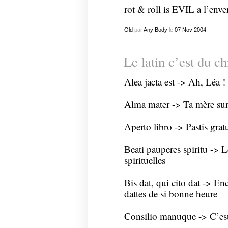
rot & roll is EVIL a l’env
Old
par
Any Body
le
07
Nov
2004
Le latin c’est du ch
Alea jacta est -> Ah, Léa !
Alma mater -> Ta mère sur
Aperto libro -> Pastis gratu
Beati pauperes spiritu -> L
spirituelles
Bis dat, qui cito dat -> En
dattes de si bonne heure
Consilio manuque -> C’est