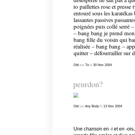
to paillettes rose et presse
entouré sous les karatékas 
lassantes passives passante
poignées puis collé serré –
– bang bang je prend mon 
bang fille du voisin qui b
réalisée – bang bang – app
quitter – défourrailler sur 
Old
par
To
le
30
Nov
2004
peurdon?
Old
par
Any Body
le
13
Nov
2004
Une chanson en -i et en -ois,