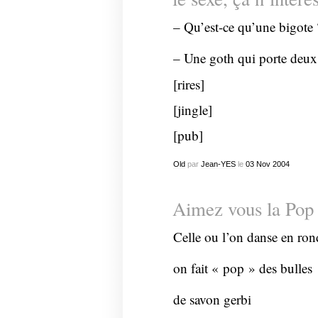
– Qu’est-ce qu’une bigote 
– Une goth qui porte deux f
[rires]
[jingle]
[pub]
Old
par
Jean-YES
le
03
Nov
2004
Aimez vous la Pop
Celle ou l’on danse en ron
on fait « pop » des bulles
de savon gerbi