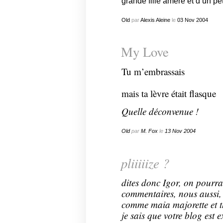
grande fille amère et d’un pe
Old
par
Alexis Aleine
le
03
Nov
2004
My Love
Tu m’embrassais
mais ta lèvre était flasque
Quelle déconvenue !
Old
par
M. Fox
le
13
Nov
2004
pliiiiize ?
dites donc Igor, on pourra
commentaires, nous aussi
comme maia majorette et t
je sais que votre blog est e