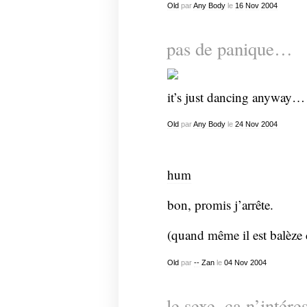
Old
par
Any Body
le
16
Nov
2004
pas de panique…
it’s just dancing anyway…
Old
par
Any Body
le
24
Nov
2004
hum
bon, promis j’arrête.
(quand même il est balèze
Old
par
-- Zan
le
04
Nov
2004
le sexe, ça n’intér