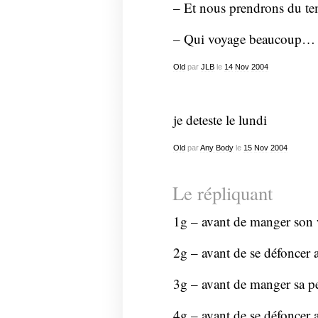
– Et nous prendrons du tem
– Qui voyage beaucoup…
Old
par
JLB
le
14
Nov
2004
je deteste le lundi
Old
par
Any Body
le
15
Nov
2004
Le répliquant
1g – avant de manger son w
2g – avant de se défoncer 
3g – avant de manger sa pe
4g – avant de se défoncer 