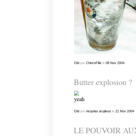
Old
par
ChloroFille
le
08
Nov
2004
Butter explosion ?
Old
par
nicqolas acqileus
le
21
Nov
2004
LE POUVOIR A