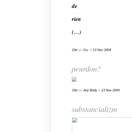
de
rien
(…)
Old
par
Gu.
le
13
Nov
2004
peurdon?
Old
par
Any Body
le
13
Nov
2004
substancializm