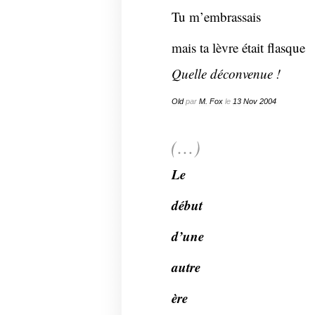
Tu m’embrassais
mais ta lèvre était flasque
Quelle déconvenue !
Old
par
M. Fox
le
13
Nov
2004
(…)
Le
début
d’une
autre
ère