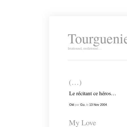
Tourguenie
Irrationnel, molletonné…
(…)
Le récitant ce héros…
Old
par
Gu.
le
13
Nov
2004
My Love