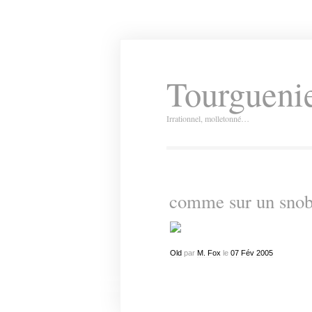
Tourguenie
Irrationnel, molletonné…
comme sur un snob
Old
par
M. Fox
le
07
Fév
2005