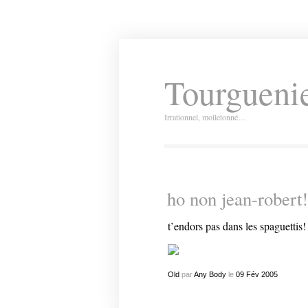
Tourguenie
Irrationnel, molletonné…
ho non jean-robert!
t’endors pas dans les spaguettis!
Old
par
Any Body
le
09
Fév
2005