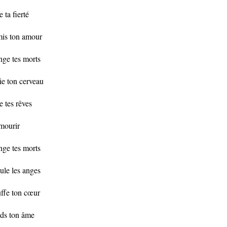
e ta fierté
is ton amour
ge tes morts
ie ton cerveau
e tes rêves
mourir
ge tes morts
ule les anges
ffe ton cœur
ds ton âme