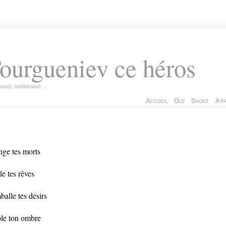
ourgueniev ce héros
ionnel, molletonné…
Accueil
Old
Short
A p
ge tes morts
le tes rêves
balle tes désirs
ble ton ombre