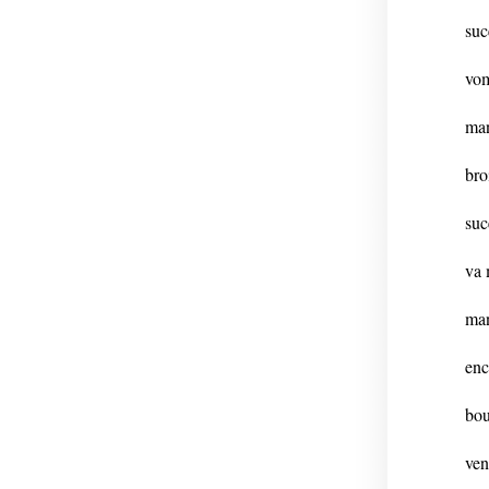
suc
vom
man
bro
suc
va 
man
enc
bou
ven