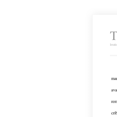
T
Irrat
man
ava
rem
cri