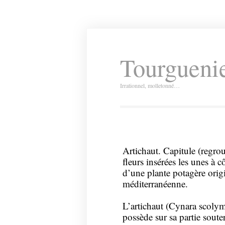
Tourguenie
Irrationnel, molletonné…
Artichaut. Capitule (regro
fleurs insérées les unes à c
d’une plante potagère origi
méditerranéenne.
L’artichaut (Cynara scolym
possède sur sa partie soute