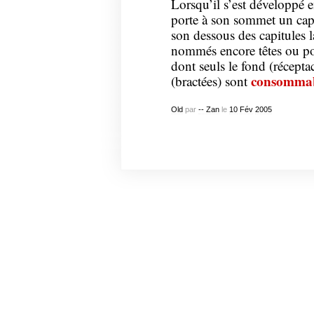
Lorsqu’il s’est développé en 
porte à son sommet un capit
son dessous des capitules l
nommés encore têtes ou po
dont seuls le fond (réceptac
consommab
(bractées) sont
Old
par
-- Zan
le
10
Fév
2005