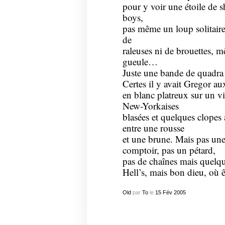
pour y voir une étoile de s
boys,
pas même un loup solitair
de
raleuses ni de brouettes, m
gueule…
Juste une bande de quadra 
Certes il y avait Gregor aux
en blanc platreux sur un v
New-Yorkaises
blasées et quelques clopes
entre une rousse
et une brune. Mais pas une 
comptoir, pas un pétard,
pas de chaînes mais quelqu
Hell’s, mais bon dieu, où 
Old
par
To
le
15
Fév
2005