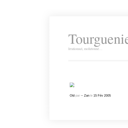
Tourguenie
Irrationnel, molletonné…
Old
par
-- Zan
le
15
Fév
2005