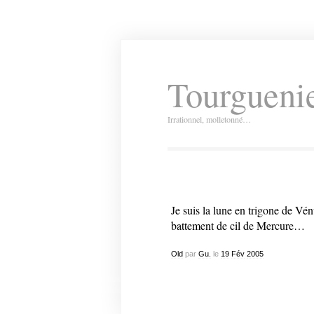
Tourguenie
Irrationnel, molletonné…
Je suis la lune en trigone de Vénu
battement de cil de Mercure…
Old
par
Gu.
le
19
Fév
2005