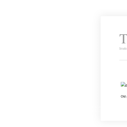
T
Irrat
Old