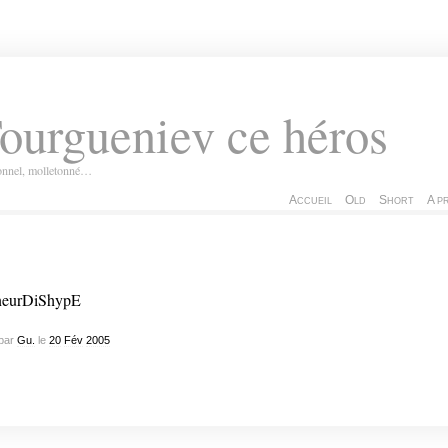
ourgueniev ce héros
ionnel, molletonné…
Accueil
Old
Short
A p
par
Gu.
le
20
Fév
2005