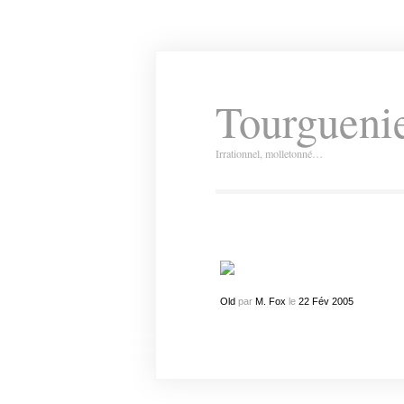
Tourguenie
Irrationnel, molletonné…
Old
par
M. Fox
le
22
Fév
2005