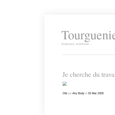
Tourguenie
Irrationnel, molletonné…
Je cherche du trav
Old
par
Any Body
le
03
Mar
2005