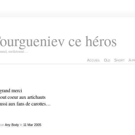
ourgueniev ce héros
ionnel, molletonné…
Accueil
Old
Short
A p
grand merci
tout coeur aux artichauts
aussi aux fans de carottes…
par
Any Body
le
11
Mar
2005