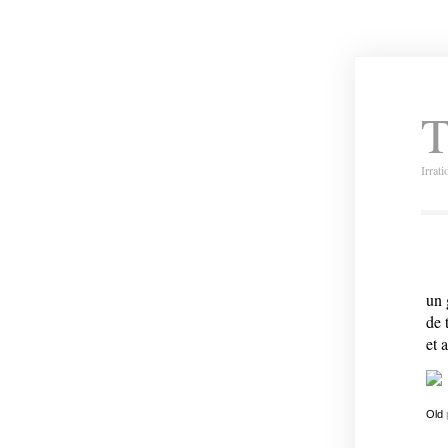
T
Irrat
un 
de 
et 
Old