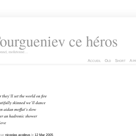
ourgueniev ce héros
ionnel, molletonné…
Accueil
Old
Short
A p
r they’ll set the world on fire
tifully skinned we’ll dance
an aidan moffat’s slow
er an hadronic shower
love
par
nicqolas acqileus
le
12
Mar
2005