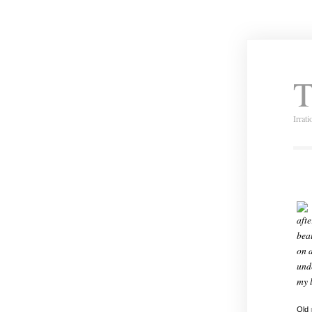
T
Irrat
afte
beau
on 
und
my 
Old