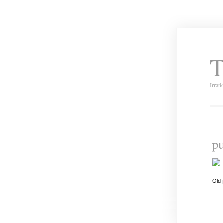
T
Irrat
pu
Old