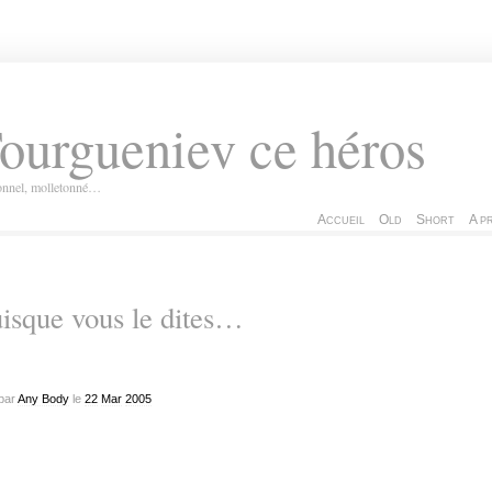
ourgueniev ce héros
ionnel, molletonné…
Accueil
Old
Short
A p
isque vous le dites…
par
Any Body
le
22
Mar
2005