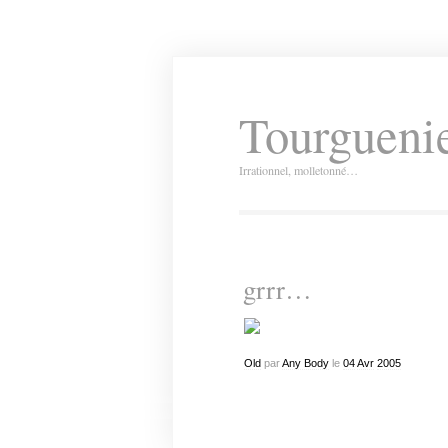
Tourguenie
Irrationnel, molletonné…
grrr…
Old
par
Any Body
le
04
Avr
2005