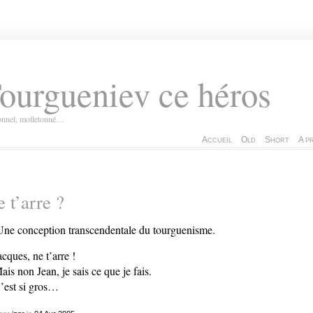
ourgueniev ce héros
ionnel, molletonné…
Accueil
Old
Short
A p
 t’arre ?
acques, ne t’arre !
ais non Jean, je sais ce que je fais.
’est si gros…