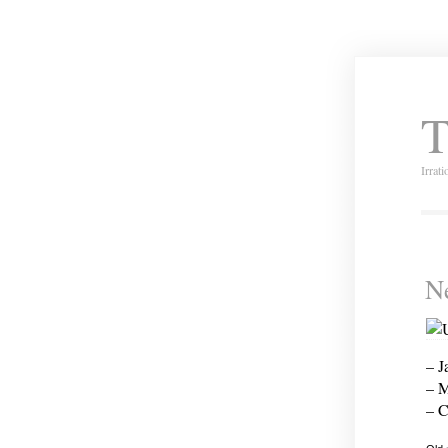
T
Irrat
Ne
– J
– M
– C