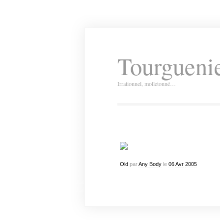
Tourguenie
Irrationnel, molletonné…
Old
par
Any Body
le
06
Avr
2005