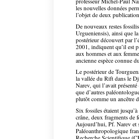
professeur Michel-Paul Nare
les nouvelles données perme
l’objet de deux publication
De nouveaux restes fossili
Urgueniensis), ainsi que l
postérieur découvert par l
2001, indiquent qu’il est
aux hommes et aux femmes, 
ancienne espèce connue d
Le postérieur de Tourguenaï
la vallée du Rift dans le 
Narev, qui l’avait présent
que d’autres paléontologue
plutôt comme un ancêtre du
Six fossiles étaient jusqu’à
crâne, deux fragments de fe
Aujourd’hui, Pf. Narev et 
Paléoanthropologique fran
Recherche Scientifique (