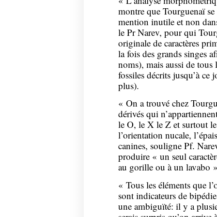
« L’analyse morphométrique
montre que Tourguenaï se r
mention inutile et non dans
le Pr Narev, pour qui Tou
originale de caractères prim
la fois des grands singes af
noms), mais aussi de tous 
fossiles décrits jusqu’à ce
plus).
« On a trouvé chez Tourgue
dérivés qui n’appartienn
le O, le X le Z et surtout l
l’orientation nucale, l’épai
canines, souligne Pf. Narev
produire « un seul caract
au gorille ou à un lavabo »
« Tous les éléments que l’o
sont indicateurs de bipédie,
une ambiguïté: il y a plusi
serais surpris qu’on arrive