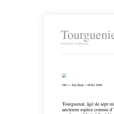
Tourguenie
Irrationnel, molletonné…
Old
par
Any Body
le
06
Avr
2005
Tourguenaï, âgé de sept mil
ancienne espèce connue d’