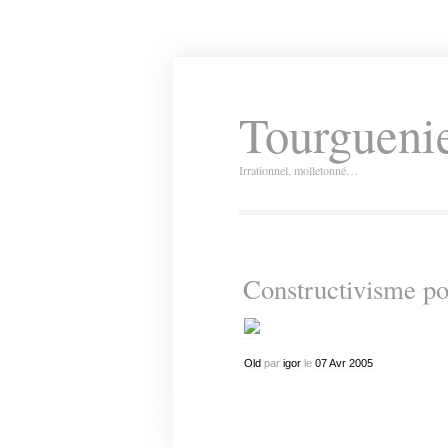
Tourguenie
Irrationnel, molletonné…
Constructivisme po
Old
par
igor
le
07
Avr
2005