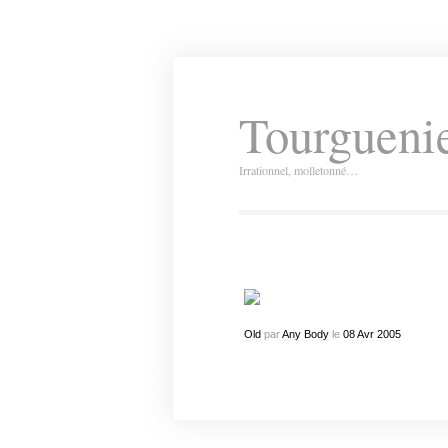
Tourguenie
Irrationnel, molletonné…
Old
par
Any Body
le
08
Avr
2005