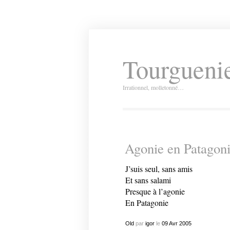
Tourguenie
Irrationnel, molletonné…
Agonie en Patagon
J’suis seul, sans amis
Et
sans salami
Presque à l’agonie
En Patagonie
Old
par
igor
le
09
Avr
2005