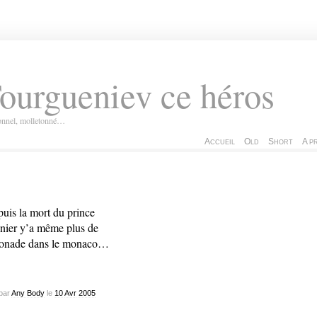
ourgueniev ce héros
ionnel, molletonné…
Accueil
Old
Short
A p
uis la mort du prince
nier y’a même plus de
onade dans le monaco…
par
Any Body
le
10
Avr
2005