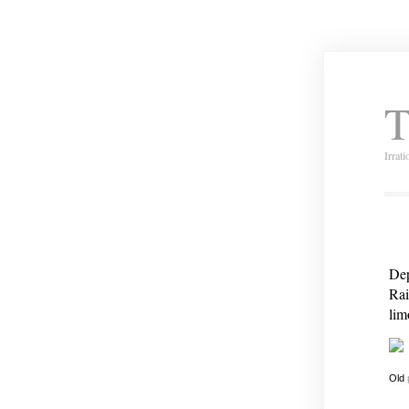
T
Irrat
Dep
Rai
lim
Old