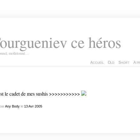
ourgueniev ce héros
ionnel, molletonné…
Accueil
Old
Short
A p
st le cadet de mes sushis >>>>>>>>>>>
par
Any Body
le
13
Avr
2005