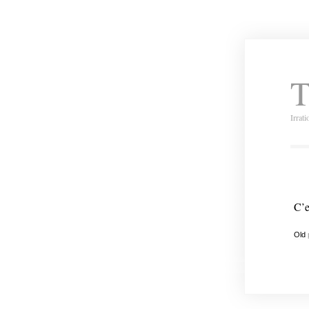
T
Irrat
C’e
Old