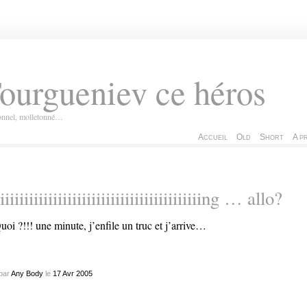
ourgueniev ce héros
ionnel, molletonné…
Accueil
Old
Short
A p
iiiiiiiiiiiiiiiiiiiiiiiiiiiiiiiiiiiiiiiiiing … allo?
uoi ?!!! une minute, j’enfile un truc et j’arrive…
par
Any Body
le
17
Avr
2005