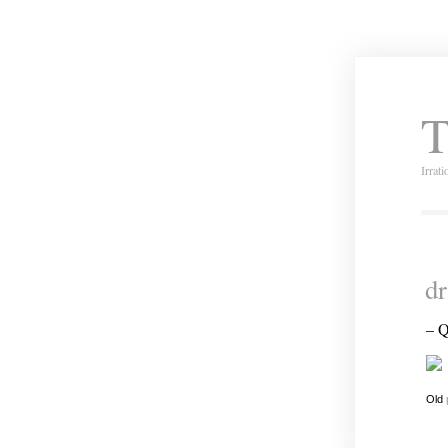
T
Irrat
dr
– Q
Old