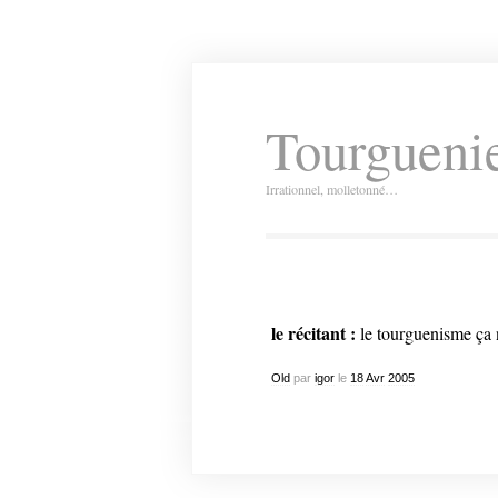
Tourguenie
Irrationnel, molletonné…
le récitant :
le tourguenisme ça 
Old
par
igor
le
18
Avr
2005