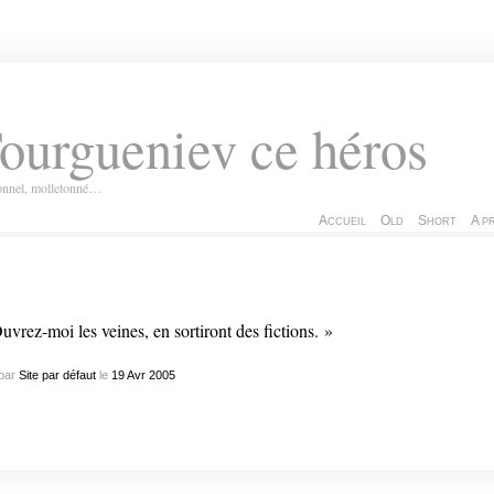
ourgueniev ce héros
ionnel, molletonné…
Accueil
Old
Short
A p
uvrez-moi les veines, en sortiront des fictions. »
par
Site par défaut
le
19
Avr
2005