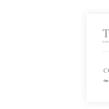
T
Irrat
C
Old