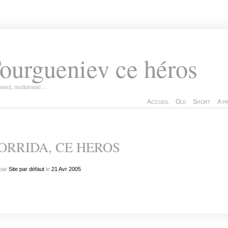
ourgueniev ce héros
ionnel, molletonné…
Accueil
Old
Short
A p
ORRIDA, CE HEROS
par
Site par défaut
le
21
Avr
2005